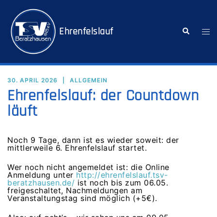
Zum
Inhalt
springen
Ehrenfelslauf
Suche
Me
ums
30. APRIL 2026
ALLGEMEIN
Ehrenfelslauf: der Countdown
läuft
Noch 9 Tage, dann ist es wieder soweit: der
mittlerweile 6. Ehrenfelslauf startet.
Wer noch nicht angemeldet ist: die Online
Anmeldung unter
http://ehrenfelslauf.tsv-
beratzhausen.de/
ist noch bis zum 06.05.
freigeschaltet, Nachmeldungen am
Veranstaltungstag sind möglich (+5€).