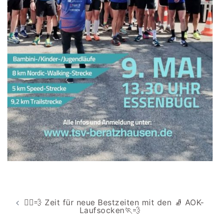
Beitragsnavigation
🏃‍♂️💨 Zeit für neue Bestzeiten mit den 🧦 AOK-
Laufsocken🏃💨