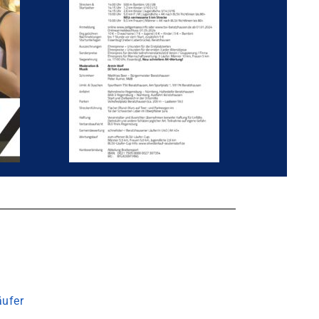
äufer