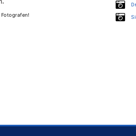
h.
D
 Fotografen!
S